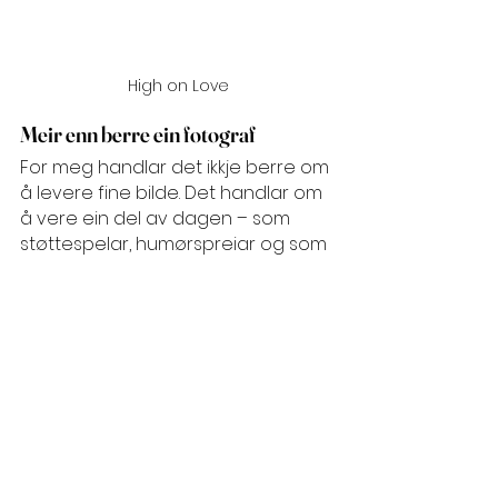
High on Love
Meir enn berre ein fotograf
For meg handlar det ikkje berre om 
å levere fine bilde. Det handlar om 
å vere ein del av dagen – som 
støttespelar, humørspreiar og som 
ein tryggleik. Eg kommuniserar tett 
med brudepara mine både før, 
under og etter bryllupet. Når eg får 
høyre at bileta mine får dei til å 
oppleve dagen på nytt blir eg rørt.  
Og det finaste? Mange av kundane 
mine blir verande – som vener og 
som kundar til andre store 
augneblink i livet som nyfødt og 