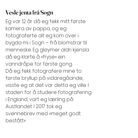
Vesle jenta frå Sogn
Eg var 12 år då eg fekk mitt første 
kamera av pappa, og eg 
fotograferte alt eg kom over i 
bygda mi i Sogn – frå blomstrar til 
menneske. Eg gløymer aldri kjensla 
då eg klarte å «fryse» ein 
vanndråpe for første gong.
Då eg fekk fotografere mine to 
første bryllup på vidaregåande, 
visste eg at det var detta eg ville. I 
staden for å studere fotografering 
i England, vart eg lærling på 
Austlandet. I 2017 tok eg 
svennebrev med «meget godt 
bestått». 