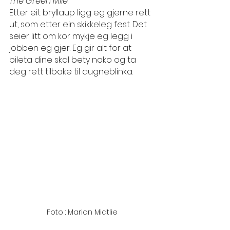
The Green Mile
.
Etter eit bryllaup ligg eg gjerne rett 
ut, som etter ein skikkeleg fest.
 Det
seier litt om kor mykje eg legg i 
jobben eg gjer. Eg gir alt for at 
bileta dine skal bety noko og ta 
deg rett tilbake til augneblinka.
Foto : Marion Midtlie