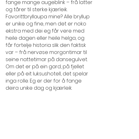
fange mange augeblink – frå latter 
og tårer til sterke kjærleik. 
Favorittbryllaupa mine? 
Alle bryllup 
er unike og fine, men det er noko 
ekstra med dei eg får vere med 
heile dagen eller heile helga, og 
får fortelje historia slik den faktisk 
var – frå nervøse morgontimar til 
seine nattetimar på dansegulvet. 
Om det er på ein gard, på fjellet 
eller på eit luksushotell, det spelar 
inga rolle. Eg er der for å fange 
deira unike dag og kjærleik. 