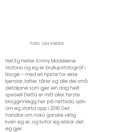
Foto : Liia Valdor
Hei! Eg heiter Emmy Madeleine 
Victoria og eg er bryllupsfotograf i 
Norge – med eit hjarte for ekte 
kjenslar, latter, tårer og alle dei små 
detaljane som gjer ein dag heilt 
spesiell. Detta er mitt aller første 
blogginnlegg her på nettsida, sjølv 
om eg starta opp i 2016. Det 
handlar om noko ganske viktig: 
kven eg er, og kvifor eg elskar det 
eg gjer.