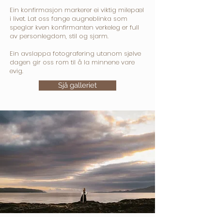
Ein konfirmasjon markerer ei viktig milepæl
i livet. Lat oss fange augneblinka som
speglar kven konfirmanten verkeleg er
full
av personlegdom, stil og sjarm.
Ein avslappa fotografering utanom sjølve
dagen gir oss rom til å la minnene vare
evig.
Sjå galleriet