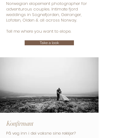
Norwegian elopement photographer for
adventurous couples. Intimate fjord
weddings in Sognefjorden, Geiranger,
Lofoten, Olden & all across Norway.
Tell me where you want to elope.
Take a look
Konfirmant
På veg inn i dei vaksne sine rekkjer?